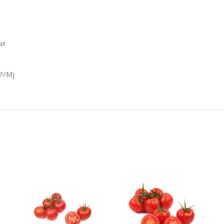
ми
?/Mj